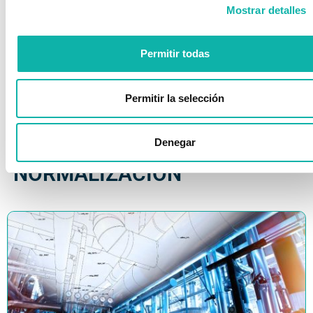
GT 3 Electricidad Estática
Mostrar detalles
SC 2: Almacenamiento
Permitir todas
SC 3: Manipulación
SC 4: Procesos
Permitir la selección
Denegar
COMITÉS TÉCNICOS DE
NORMALIZACIÓN