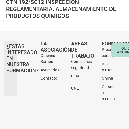
CTN 192/SC12 INSPECCIÓN
REGLAMENTARIA. ALMACENAMIENTO DE
PRODUCTOS QUÍMICOS
LA
ÁREAS
FORMACIÓ
¿ESTÁS
QUI
ASOCIACIÓN
DE
Próximos
INTERESADO
ASOCI
TRABAJO
Quienes
cursos
EN
Somos
Comisiones
NUESTRA
Aula
seguridad
FORMACIÓN?
Asociados
Virtual
CTN
Contacto
Online
-
Cursos
UNE
a
medida