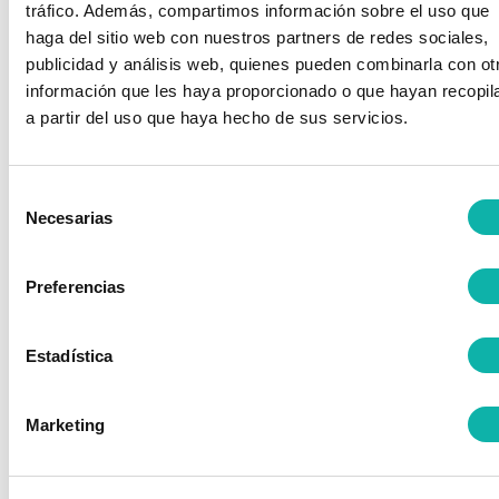
tráfico. Además, compartimos información sobre el uso que
Elementos y sistemas de
haga del sitio web con nuestros partners de redes sociales,
almacenamiento de productos químicos
bajo el punto de vista de la seguridad;
publicidad y análisis web, quienes pueden combinarla con ot
información que les haya proporcionado o que hayan recopil
Manipulación de productos químicos.
a partir del uso que haya hecho de sus servicios.
Selección
ESTRUCTURA
Necesarias
de
consentimiento
El CTN 109 se estructura en distintos órganos
Preferencias
de trabajo en función de la actividad de
normalización, del siguiente modo:
Estadística
SC 1: Temas Generales
GT 1 Condiciones de Instalación
Marketing
GT 2 Inertización