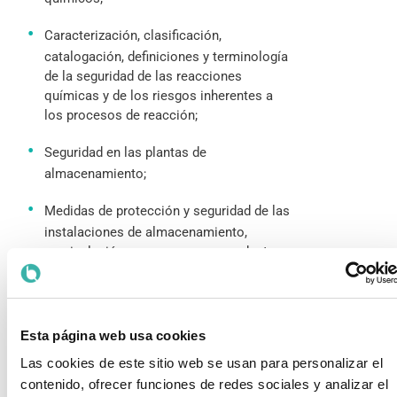
Caracterización, clasificación,
catalogación, definiciones y terminología
de la seguridad de las reacciones
químicas y de los riesgos inherentes a
los procesos de reacción;
Seguridad en las plantas de
almacenamiento;
Medidas de protección y seguridad de las
instalaciones de almacenamiento,
manipulación y procesos con productos
químicos;
Designación y clasificación de los
productos químicos por su grado de
Esta página web usa cookies
peligrosidad en relación con su
Las cookies de este sitio web se usan para personalizar el
almacenamiento y manipulación;
contenido, ofrecer funciones de redes sociales y analizar el