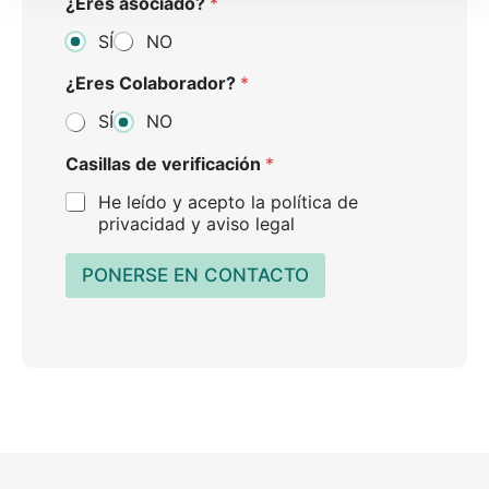
a
g
¿Eres asociado?
*
*
o
SÍ
NO
*
¿Eres Colaborador?
*
SÍ
NO
Casillas de verificación
*
He leído y acepto la política de
privacidad y aviso legal
PONERSE EN CONTACTO