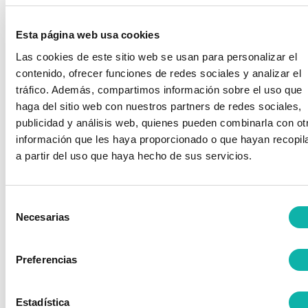
Se introduce el sistema de gestión de la ciberseguridad.
Se introduce el concepto de “Conduit”.
Esta página web usa cookies
Se introduce el concepto de Security Level (SL) para zonas y
conduits y se describe su significado en términos de
Las cookies de este sitio web se usan para personalizar el
relación con el ciclo del riesgo. Se analizan sus semejanzas
contenido, ofrecer funciones de redes sociales y analizar el
con el concepto de “Safety Integrity Level” (SIL), ya utilizado
tráfico. Además, compartimos información sobre el uso que
habitualmente por la industria de procesos.
haga del sitio web con nuestros partners de redes sociales,
Algunas herramientas de identificación y evaluación de
publicidad y análisis web, quienes pueden combinarla con ot
riesgos: el PHA de seguridad
información que les haya proporcionado o que hayan recopil
a partir del uso que haya hecho de sus servicios.
En este apartado se describe la utilización de una extensión
del HAZOP habitual como herramienta para identificar
peligros y valorar semi-cuantitativamente riesgos
Selección
relacionados con la ciberseguridad.
Necesarias
de
Se describe una metodología para la determinación del SL
consentimiento
requerido.
Preferencias
Ejemplo práctico
Los asistentes realizan en grupos un ejemplo práctico de
utilización del PHA de seguridad como herramienta para la
Estadística