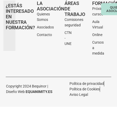
LA
ÁREAS
FORMACIÓ
¿ESTÁS
QUI
ASOCIACIÓN
DE
Próximos
INTERESADO
ASOCI
TRABAJO
Quienes
cursos
EN
Somos
Comisiones
NUESTRA
Aula
seguridad
FORMACIÓN?
Asociados
Virtual
CTN
Contacto
Online
-
Cursos
UNE
a
medida
Política de privacidad
Copyright 2024 Bequinor |
Política de Cookies
Diseño Web
EQUANIMITY.ES
Aviso Legal