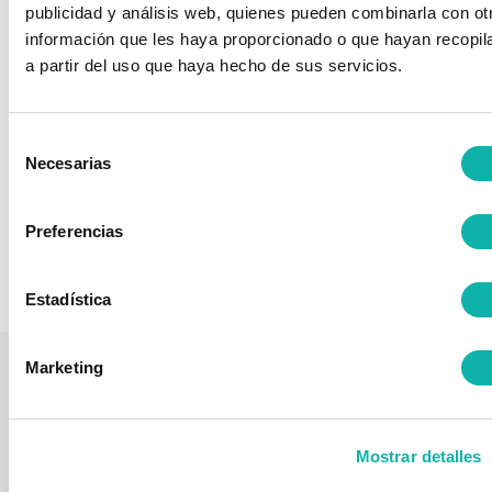
APPLUS NORCONTROL, S.L.
publicidad y análisis web, quienes pueden combinarla con ot
información que les haya proporcionado o que hayan recopil
Servicios
a partir del uso que haya hecho de sus servicios.
Soluciones integrales de asistencia técnica, supervisión,
inspección, ensayos y consultoría. Es asociado de
BEQUINOR desde el año 2019.
Selección
Necesarias
Web
912080800
de
consentimiento
Preferencias
Listado completo de Asociados
Estadística
Marketing
LA
ÁREAS
FORMACIÓ
¿ESTÁS
QUI
ASOCIACIÓN
DE
Próximos
INTERESADO
ASOCI
TRABAJO
Quienes
cursos
EN
Somos
Comisiones
Mostrar detalles
NUESTRA
Aula
seguridad
FORMACIÓN?
Asociados
Virtual