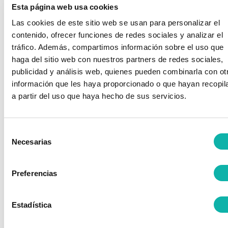
Esta página web usa cookies
La ASOCIACION NACIONAL DE NORMALIZACION DE BIENES
Las cookies de este sitio web se usan para personalizar el
DE EQUIPO Y SEGURIDAD INDUSTRIAL (BEQUINOR) podrá
contenido, ofrecer funciones de redes sociales y analizar el
modificar en cualquier momento las condiciones aquí
tráfico. Además, compartimos información sobre el uso que
determinadas, siendo debidamente publicadas como aquí
haga del sitio web con nuestros partners de redes sociales,
aparecen.
publicidad y análisis web, quienes pueden combinarla con ot
La vigencia de las citadas condiciones irá en función de su
información que les haya proporcionado o que hayan recopil
exposición y estarán vigentes hasta debidamente publicadas.
a partir del uso que haya hecho de sus servicios.
que sean modificadas por otras.
Selección
LEGISLACIÓN APLICABLE Y
Necesarias
de
consentimiento
JURISDICCIÓN
Preferencias
La relación entre ASOCIACION NACIONAL DE NORMALIZACION
DE BIENES DE EQUIPO Y SEGURIDAD INDUSTRIAL (BEQUINOR)
y el USUARIO se regirá por la normativa española vigente y
Estadística
cualquier controversia se someterá a los Juzgados y tribunales
de la ciudad anteriormente indicada.