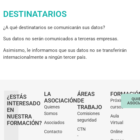
DESTINATARIOS
¿A qué destinatarios se comunicarán sus datos?
Sus datos no serán comunicados a terceras empresas.
Asimismo, le informamos que sus datos no se transferirán
internacionalmente a ningún tercer país.
LA
ÁREAS
FORMACIÓ
¿ESTÁS
QUI
ASOCIACIÓN
DE
Próximos
INTERESADO
ASOCI
TRABAJO
Quienes
cursos
EN
Somos
Comisiones
NUESTRA
Aula
seguridad
FORMACIÓN?
Asociados
Virtual
CTN
Contacto
Online
-