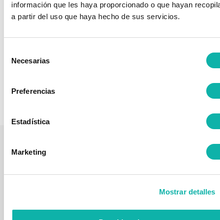
D. ARTURO GARCÍA COBALEDA
información que les haya proporcionado o que hayan recopil
a partir del uso que haya hecho de sus servicios.
Servicios
Asociado Individual de BEQUINOR desde el año 2019.
Selección
Web
Necesarias
de
consentimiento
Listado completo de Asociados
Preferencias
Estadística
LA
ÁREAS
FORMACIÓ
¿ESTÁS
Marketing
QUI
ASOCIACIÓN
DE
Próximos
INTERESADO
ASOCI
TRABAJO
Quienes
cursos
EN
Somos
Comisiones
NUESTRA
Aula
seguridad
Mostrar detalles
FORMACIÓN?
Asociados
Virtual
CTN
Contacto
Online
-