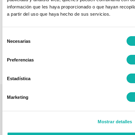
BJ ATLANTHY S.L.
información que les haya proporcionado o que hayan recopil
Servicios
a partir del uso que haya hecho de sus servicios.
Consultoría e ingeniería. Es asociado de BEQUINOR desde
el año 2024.
Selección
Web
660 236 241
Necesarias
de
consentimiento
Preferencias
Listado completo de Asociados
Estadística
Marketing
LA
ÁREAS
FORMACIÓ
¿ESTÁS
QUI
ASOCIACIÓN
DE
Próximos
INTERESADO
ASOCI
TRABAJO
Quienes
cursos
EN
Somos
Comisiones
NUESTRA
Aula
Mostrar detalles
seguridad
FORMACIÓN?
Asociados
Virtual
CTN
Contacto
Online