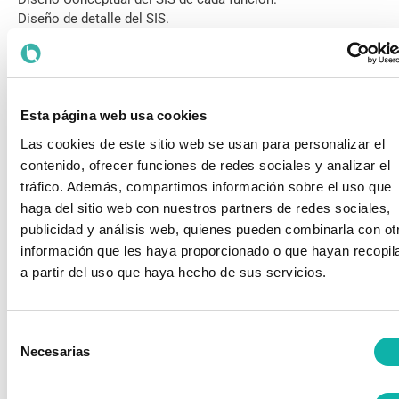
Diseño de detalle del SIS.
Instalación, pruebas y comisionado del SIS.
Mantenimiento y explotación de los SIS. Procedimientos de
operación y mantenimiento.
Modificaciones.
Esta página web usa cookies
6.- Metodologías para el cálculo del Índice SIL.
Las cookies de este sitio web se usan para personalizar el
Metodologías cualitativas: Gráfico de Riesgo.
contenido, ofrecer funciones de redes sociales y analizar el
Metodologías semicuantitativas: Gráfico de Riesgo
tráfico. Además, compartimos información sobre el uso que
Calibrado, Matrices de Riesgo, Análisis LOPA o Análisis de
haga del sitio web con nuestros partners de redes sociales,
las Capas de Protección.
publicidad y análisis web, quienes pueden combinarla con ot
Metodologías cuantitativas: ACR dedicado.
información que les haya proporcionado o que hayan recopil
a partir del uso que haya hecho de sus servicios.
7.- ¿Cómo se diseña el SIS de acuerdo al SIL establecido?
Requerimientos de las normativas de aplicación.
Probabilidad de Fallo en Demanda (sensor, lógica, actuador).
Selección
Redundancia y diagnósticos.
Necesarias
de
Organismos de certificación.
consentimiento
Especificación de Requisitos de Seguridad o SRS.