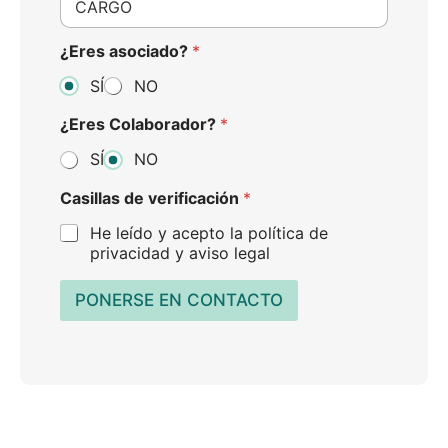
o
e
a
*
s
r
a
g
¿Eres asociado?
*
*
o
SÍ
NO
*
¿Eres Colaborador?
*
SÍ
NO
Casillas de verificación
*
He leído y acepto la política de
privacidad y aviso legal
PONERSE EN CONTACTO