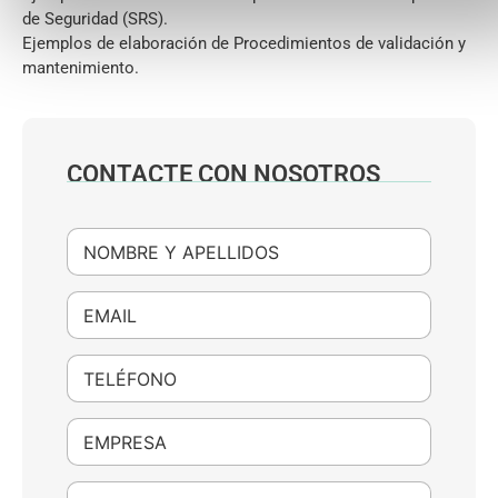
de Seguridad (SRS).
Ejemplos de elaboración de Procedimientos de validación y
mantenimiento.
CONTACTE CON NOSOTROS
N
o
m
b
E
r
m
e
a
*
i
T
l
e
*
l
é
E
f
m
o
p
n
r
C