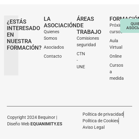
LA
ÁREAS
FORMACIÓ
¿ESTÁS
QUI
ASOCIACIÓN
DE
Próximos
INTERESADO
ASOCI
TRABAJO
Quienes
cursos
EN
Somos
Comisiones
NUESTRA
Aula
seguridad
FORMACIÓN?
Asociados
Virtual
CTN
Contacto
Online
-
Cursos
UNE
a
medida
Política de privacidad
Copyright 2024 Bequinor |
Política de Cookies
Diseño Web
EQUANIMITY.ES
Aviso Legal