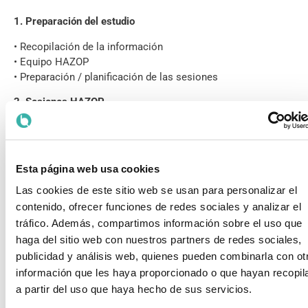
1. Preparación del estudio
• Recopilación de la información
• Equipo HAZOP
• Preparación / planificación de las sesiones
2. Sesiones HAZOP
• Causas creíbles
• Consecuencias
• Salvaguardas admisibles
Esta página web usa cookies
• Valoración del riesgo
• Recomendaciones
Las cookies de este sitio web se usan para personalizar el
contenido, ofrecer funciones de redes sociales y analizar el
3. Después de las sesiones
tráfico. Además, compartimos información sobre el uso que
Seguimiento y cierre de recomendaciones.
haga del sitio web con nuestros partners de redes sociales,
Para cada uno de estos temas el facilitador dispondrá de
publicidad y análisis web, quienes pueden combinarla con ot
varios ejemplos con los que los facilitadores PHA se han
información que les haya proporcionado o que hayan recopil
encontrado a lo largo de su experiencia profesional (la
a partir del uso que haya hecho de sus servicios.
“galería de los horrores HAZOP”), que podrá utilizar para