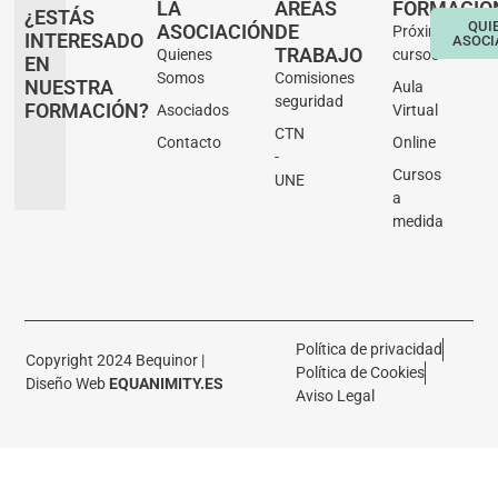
LA
ÁREAS
FORMACIÓ
¿ESTÁS
QUI
ASOCIACIÓN
DE
Próximos
INTERESADO
ASOCI
TRABAJO
Quienes
cursos
EN
Somos
Comisiones
NUESTRA
Aula
seguridad
FORMACIÓN?
Asociados
Virtual
CTN
Contacto
Online
-
Cursos
UNE
a
medida
Política de privacidad
Copyright 2024 Bequinor |
Política de Cookies
Diseño Web
EQUANIMITY.ES
Aviso Legal