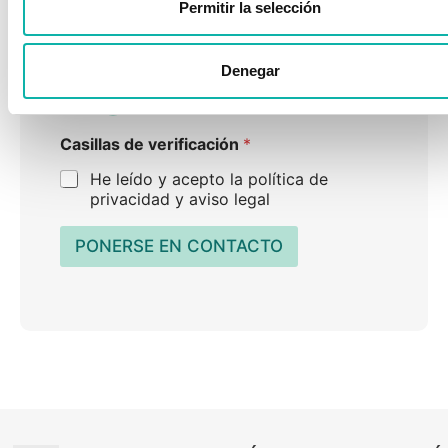
Permitir la selección
*
o
SÍ
NO
*
¿Eres Colaborador?
*
Denegar
SÍ
NO
Casillas de verificación
*
He leído y acepto la política de
privacidad y aviso legal
PONERSE EN CONTACTO