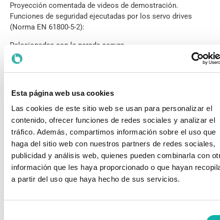
Proyección comentada de videos de demostración.
Funciones de seguridad ejecutadas por los servo drives
(Norma EN 61800-5-2):
Relacionadas con la parada segura
STO
SS1
SS2
SOS
Esta página web usa cookies
Relacionadas con el control de variables cinemáticas
Las cookies de este sitio web se usan para personalizar el
SLS
contenido, ofrecer funciones de redes sociales y analizar el
SLA
tráfico. Además, compartimos información sobre el uso que
SSM
haga del sitio web con nuestros partners de redes sociales,
publicidad y análisis web, quienes pueden combinarla con ot
Relacionadas con la posición y el par motor
SLI
información que les haya proporcionado o que hayan recopil
SSP
a partir del uso que haya hecho de sus servicios.
SDI
Otras funciones de seguridad
Selección