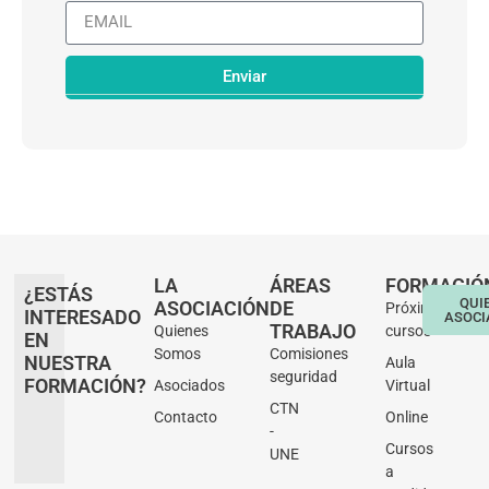
Enviar
LA
ÁREAS
FORMACIÓ
¿ESTÁS
QUI
ASOCIACIÓN
DE
Próximos
INTERESADO
ASOCI
TRABAJO
Quienes
cursos
EN
Somos
Comisiones
NUESTRA
Aula
seguridad
FORMACIÓN?
Asociados
Virtual
CTN
Contacto
Online
-
Cursos
UNE
a