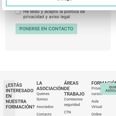
Casillas de verificación
*
He leído y acepto la política de
privacidad y aviso legal
PONERSE EN CONTACTO
LA
ÁREAS
FORMACIÓ
¿ESTÁS
QUI
ASOCIACIÓN
DE
Próximos
INTERESADO
ASOCI
TRABAJO
Quienes
cursos
EN
Somos
Comisiones
NUESTRA
Aula
seguridad
FORMACIÓN?
Asociados
Virtual
CTN
Contacto
Online