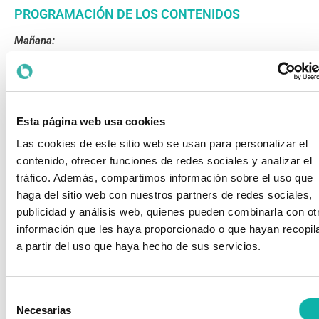
PROGRAMACIÓN DE LOS CONTENIDOS
Mañana:
Bloque 1: Introducción y objetivos
Bloque 2: Normativa (Europa, España y CCAA)
Bloque 3: Entidades de inspección acreditadas por ENAC
Bloque 4: Investigación exploratoria y de detalle (objetivos,
Esta página web usa cookies
alcance y ejemplos)
Las cookies de este sitio web se usan para personalizar el
Tarde:
contenido, ofrecer funciones de redes sociales y analizar el
tráfico. Además, compartimos información sobre el uso que
Bloque 4: Valoración de riesgos (objetivos, alcance y
haga del sitio web con nuestros partners de redes sociales,
ejemplos)
publicidad y análisis web, quienes pueden combinarla con ot
Bloque 5: Recuperación de suelos contaminados (objetivos,
alcance y ejemplos)
información que les haya proporcionado o que hayan recopil
a partir del uso que haya hecho de sus servicios.
CONTACTE CON NOSOTROS
Selección
Necesarias
de