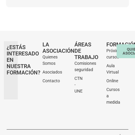
LA
ÁREAS
FORMACIÓ
¿ESTÁS
QUI
ASOCIACIÓN
DE
Próximos
INTERESADO
ASOCI
TRABAJO
Quienes
cursos
EN
Somos
Comisiones
NUESTRA
Aula
seguridad
FORMACIÓN?
Asociados
Virtual
CTN
Contacto
Online
-
Cursos
UNE
a
medida