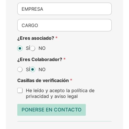
é
E
f
m
o
p
n
r
C
o
e
a
*
s
r
a
g
¿Eres asociado?
*
*
o
SÍ
NO
*
¿Eres Colaborador?
*
SÍ
NO
Casillas de verificación
*
He leído y acepto la política de
privacidad y aviso legal
PONERSE EN CONTACTO