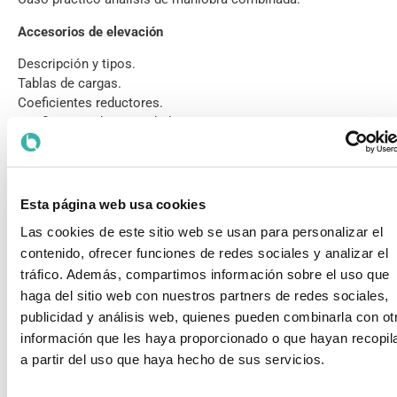
Accesorios de elevación
Descripción y tipos.
Tablas de cargas.
Coeficientes reductores.
Coeficientes de seguridad.
Técnicas de trabajo.
Coeficientes de seguridad.
Orejetas.
Buenas prácticas en su utilización.
Esta página web usa cookies
Caso práctico sobre elección de material para maniobra.
Las cookies de este sitio web se usan para personalizar el
Estudios de maniobras y procedimientos de izado
contenido, ofrecer funciones de redes sociales y analizar el
tráfico. Además, compartimos información sobre el uso que
El estudio técnico de maniobras como herramienta eficaz de
haga del sitio web con nuestros partners de redes sociales,
trabajo.
publicidad y análisis web, quienes pueden combinarla con ot
Categorización de maniobras.
información que les haya proporcionado o que hayan recopil
Requisitos imprescindibles.
a partir del uso que haya hecho de sus servicios.
Como interpretarlos.
Información imprescindible.