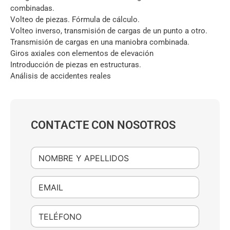
combinadas.
Volteo de piezas. Fórmula de cálculo.
Volteo inverso, transmisión de cargas de un punto a otro.
Transmisión de cargas en una maniobra combinada.
Giros axiales con elementos de elevación
Introducción de piezas en estructuras.
Análisis de accidentes reales
CONTACTE CON NOSOTROS
N
o
m
b
E
r
m
e
a
*
i
T
l
e
*
l