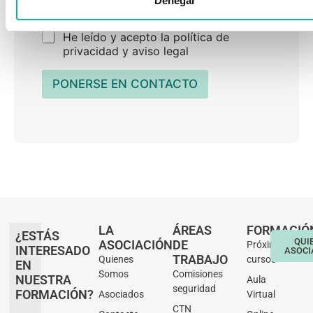
Denegar
Casillas de verificación
*
He leído y acepto la política de
privacidad y aviso legal
PONERSE EN CONTACTO
LA
ÁREAS
FORMACIÓ
¿ESTÁS
QUI
ASOCIACIÓN
DE
Próximos
INTERESADO
ASOCI
TRABAJO
Quienes
cursos
EN
Somos
Comisiones
NUESTRA
Aula
seguridad
FORMACIÓN?
Asociados
Virtual
CTN