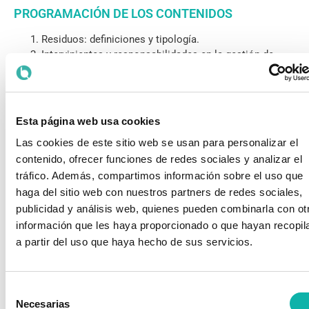
PROGRAMACIÓN DE LOS CONTENIDOS
Residuos: definiciones y tipología.
Intervinientes y responsabilidades en la gestión de
residuos.
Documentación e identificación de traslado de
acuerdo con el RD 180/215 y el Reglamento
1357/2014.
Esta página web usa cookies
Mercancías Peligrosas: definiciones y tipología.
Las cookies de este sitio web se usan para personalizar el
Intervinientes y responsabilidades en el transporte de
contenido, ofrecer funciones de redes sociales y analizar el
mercancías peligrosas.
tráfico. Además, compartimos información sobre el uso que
Aplicación del ADR en la gestión de residuos
peligrosos: casos prácticos.
haga del sitio web con nuestros partners de redes sociales,
Requisitos de acondicionamiento y almacenamiento.
publicidad y análisis web, quienes pueden combinarla con ot
Comprobaciones en la correcta expedición de
información que les haya proporcionado o que hayan recopil
residuos peligrosos y mercancías peligrosas
a partir del uso que haya hecho de sus servicios.
Selección
CONTACTE CON NOSOTROS
Necesarias
de