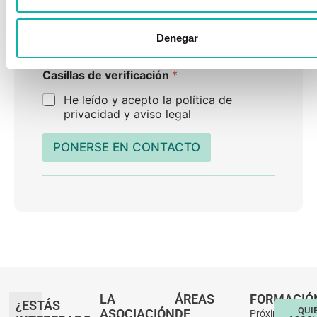
¿Eres Colaborador?
*
Denegar
SÍ
NO
Casillas de verificación
*
He leído y acepto la política de
privacidad y aviso legal
PONERSE EN CONTACTO
LA
ÁREAS
FORMACIÓ
¿ESTÁS
QUI
ASOCIACIÓN
DE
Próximos