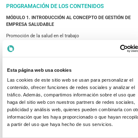
PROGRAMACIÓN DE LOS CONTENIDOS
MÓDULO 1. INTRODUCCIÓN AL CONCEPTO DE GESTIÓN DE
EMPRESA SALUDABLE
Promoción de la salud en el trabajo
De la protección de los trabajadores a la felicidad
Beneficios y costes de empresa saludable
Aspectos claves de los modelos de gestión aplicables a la
empresa saludable
Esta página web usa cookies
MÓDULO 2. ACTIVACIÓN DE LA FELICIDAD Y EL BIENESTAR
Las cookies de este sitio web se usan para personalizar el
EN LA EMPRESA SALUDABLE
contenido, ofrecer funciones de redes sociales y analizar el
Integración de la gestión del bienestar en la estrategia
tráfico. Además, compartimos información sobre el uso que
empresarial
haga del sitio web con nuestros partners de redes sociales,
La felicidad de las personas en las organizaciones
publicidad y análisis web, quienes pueden combinarla con ot
Habilidades para ejercer un liderazgo saludable
información que les haya proporcionado o que hayan recopil
MÓDULO 3. SISTEMA DE GESTIÓN DE EMPRESA
a partir del uso que haya hecho de sus servicios.
SALUDABLE