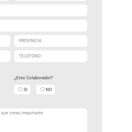
¿Eres Colaborador?
SI
NO