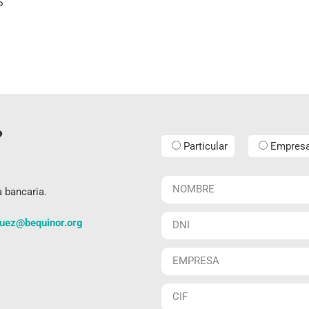
P
?
Particular
Empres
a bancaria.
guez@bequinor.org