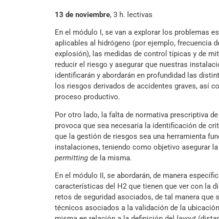
13 de noviembre
, 3 h. lectivas
En el módulo I, se van a explorar los problemas e
aplicables al hidrógeno (por ejemplo, frecuencia d
explosión), las medidas de control típicas y de m
reducir el riesgo y asegurar que nuestras instala
identificarán y abordarán en profundidad las distin
los riesgos derivados de accidentes graves, así c
proceso productivo.
Por otro lado, la falta de normativa prescriptiva d
provoca que sea necesaria la identificación de cr
que la gestión de riesgos sea una herramienta fun
instalaciones, teniendo como objetivo asegurar la s
permitting
de la misma.
En el módulo II, se abordarán, de manera específi
características del H2 que tienen que ver con la d
retos de seguridad asociados, de tal manera que se 
técnicos asociados a la validación de la ubicación
misma en relación a la definición del
layout
(distan