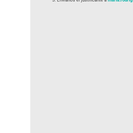
Envíanos el justificante a
maria.rodri