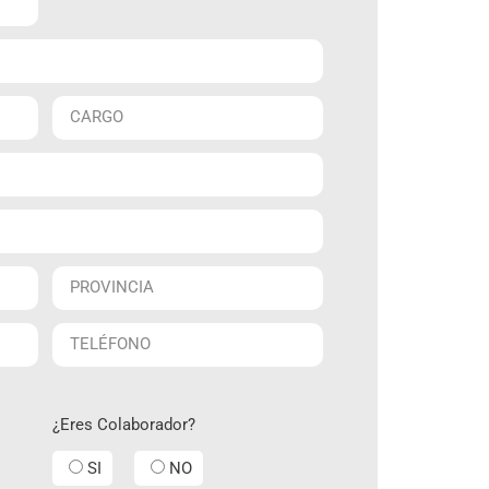
¿Eres Colaborador?
SI
NO