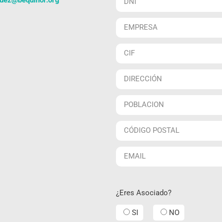
guez@bequinor.org
¿Eres Asociado?
SI
NO