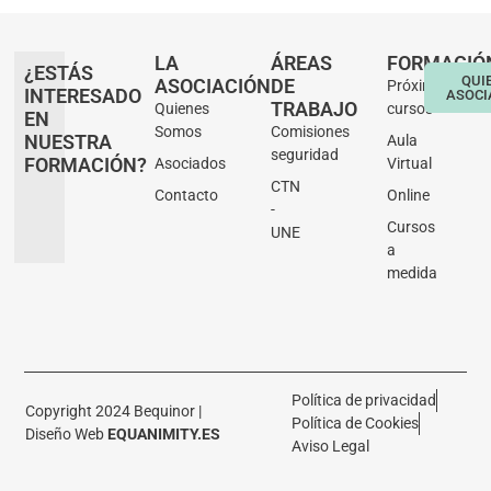
LA
ÁREAS
FORMACIÓ
¿ESTÁS
QUI
ASOCIACIÓN
DE
Próximos
INTERESADO
ASOCI
TRABAJO
Quienes
cursos
EN
Somos
Comisiones
NUESTRA
Aula
seguridad
FORMACIÓN?
Asociados
Virtual
CTN
Contacto
Online
-
Cursos
UNE
a
medida
Política de privacidad
Copyright 2024 Bequinor |
Política de Cookies
Diseño Web
EQUANIMITY.ES
Aviso Legal