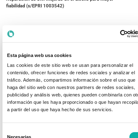
fiabilidad (s/EPRI 1003542)
¿QUIERES
Esta página web usa cookies
Particular
INSCRIBIRTE?
Las cookies de este sitio web se usan para personalizar el
Rellena el
contenido, ofrecer funciones de redes sociales y analizar el
Empresa
formulario con
tráfico. Además, compartimos información sobre el uso que
tus datos.
haga del sitio web con nuestros partners de redes sociales,
publicidad y análisis web, quienes pueden combinarla con ot
Realiza el pago
información que les haya proporcionado o que hayan recopil
mediante
a partir del uso que haya hecho de sus servicios.
transferencia
bancaria.
Selección
Envíanos el
Necesarias