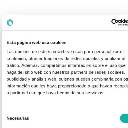
¿QUIERES
Particular
INSCRIBIRTE?
Esta página web usa cookies
Rellena el
Las cookies de este sitio web se usan para personalizar el
Empresa
formulario con
contenido, ofrecer funciones de redes sociales y analizar el
tus datos.
tráfico. Además, compartimos información sobre el uso que
haga del sitio web con nuestros partners de redes sociales,
Realiza el pago
publicidad y análisis web, quienes pueden combinarla con ot
mediante
información que les haya proporcionado o que hayan recopil
transferencia
a partir del uso que haya hecho de sus servicios.
bancaria.
Envíanos el
Selección
justificante a
Necesarias
maria.rodriguez@bequinor.org
de
consentimiento