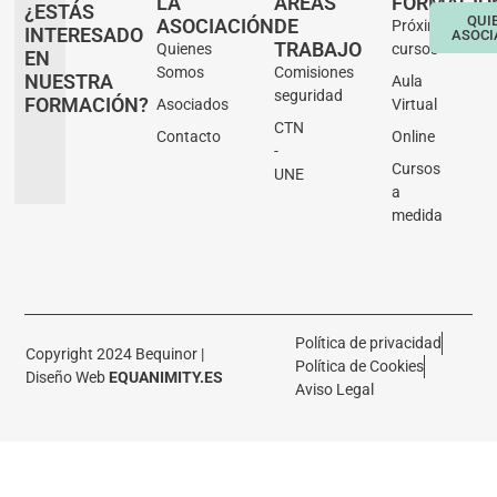
LA
ÁREAS
FORMACIÓ
¿ESTÁS
QUI
ASOCIACIÓN
DE
Próximos
INTERESADO
ASOCI
TRABAJO
Quienes
cursos
EN
Somos
Comisiones
NUESTRA
Aula
seguridad
FORMACIÓN?
Asociados
Virtual
CTN
Contacto
Online
-
Cursos
UNE
a
medida
Política de privacidad
Copyright 2024 Bequinor |
Política de Cookies
Diseño Web
EQUANIMITY.ES
Aviso Legal