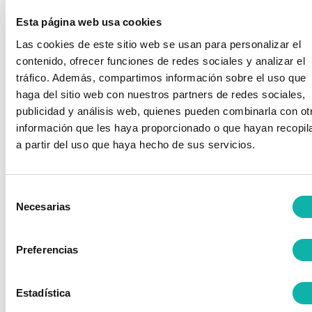
hacen funciones de seguridad con respecto a su
Esta página web usa cookies
fiabilidad:
Las cookies de este sitio web se usan para personalizar el
Fiabilidad de los protectores (resguardos y
dispositivos de protección).
contenido, ofrecer funciones de redes sociales y analizar el
Caso práctico.
tráfico. Además, compartimos información sobre el uso que
haga del sitio web con nuestros partners de redes sociales,
publicidad y análisis web, quienes pueden combinarla con ot
información que les haya proporcionado o que hayan recopil
a partir del uso que haya hecho de sus servicios.
¿QUIERES
Particular
Selección
INSCRIBIRTE?
Necesarias
de
Rellena el
consentimiento
Empresa
formulario con
Preferencias
tus datos.
Realiza el pago
Estadística
mediante