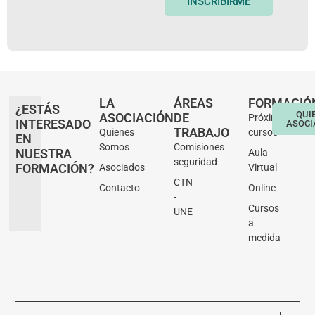
INSCRIBIRME
LA
ÁREAS
FORMACIÓ
¿ESTÁS
QUI
ASOCIACIÓN
DE
Próximos
INTERESADO
ASOCI
TRABAJO
Quienes
cursos
EN
Somos
Comisiones
NUESTRA
Aula
seguridad
FORMACIÓN?
Asociados
Virtual
CTN
Contacto
Online
-
Cursos
UNE
a
medida