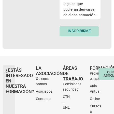
legales que
pudieran derivarse
de dicha actuación.
INSCRIBIRME
LA
ÁREAS
FORMACIÓ
¿ESTÁS
QUI
ASOCIACIÓN
DE
Próximos
INTERESADO
ASOCI
TRABAJO
Quienes
cursos
EN
Somos
Comisiones
NUESTRA
Aula
seguridad
FORMACIÓN?
Asociados
Virtual
CTN
Contacto
Online
-
Cursos
UNE
a