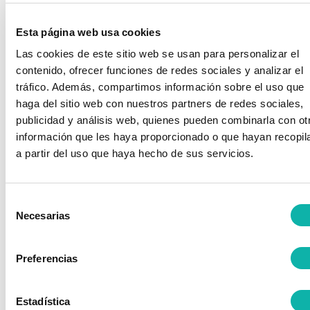
Empresa
formulario con
tus datos.
Esta página web usa cookies
Las cookies de este sitio web se usan para personalizar el
Realiza el pago
mediante
contenido, ofrecer funciones de redes sociales y analizar el
transferencia
tráfico. Además, compartimos información sobre el uso que
bancaria.
haga del sitio web con nuestros partners de redes sociales,
publicidad y análisis web, quienes pueden combinarla con ot
Envíanos el
información que les haya proporcionado o que hayan recopil
justificante a
a partir del uso que haya hecho de sus servicios.
maria.rodriguez@bequinor.org
Selección
Necesarias
de
consentimiento
Preferencias
Estadística