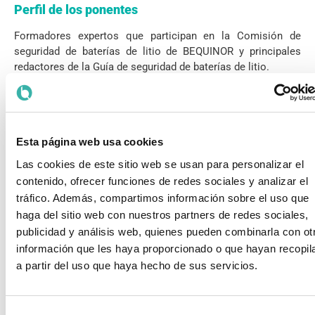
Perfil de los ponentes
Formadores expertos que participan en la Comisión de
seguridad de baterías de litio de BEQUINOR y principales
redactores de la Guía de seguridad de baterías de litio.
Esta página web usa cookies
¿QUIERES
Particular
INSCRIBIRTE?
Las cookies de este sitio web se usan para personalizar el
contenido, ofrecer funciones de redes sociales y analizar el
Rellena el
tráfico. Además, compartimos información sobre el uso que
Empresa
formulario con
haga del sitio web con nuestros partners de redes sociales,
tus datos.
publicidad y análisis web, quienes pueden combinarla con ot
información que les haya proporcionado o que hayan recopil
Realiza el pago
a partir del uso que haya hecho de sus servicios.
mediante
transferencia
bancaria.
Selección