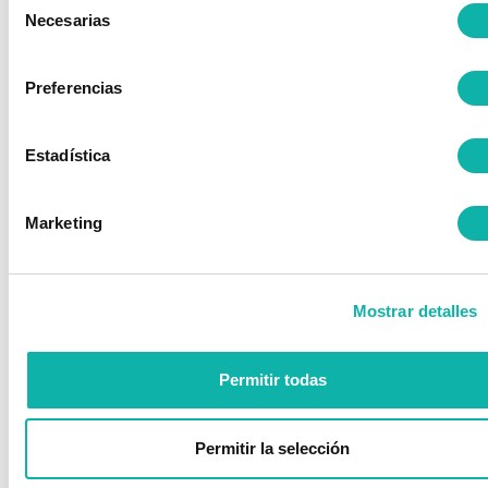
Necesarias
Envíanos el
de
justificante a
consentimiento
maria.rodriguez@bequinor.org
Preferencias
Estadística
Marketing
Mostrar detalles
Permitir todas
Permitir la selección