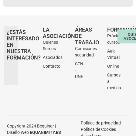
LA
ÁREAS
FORMACIÓ
¿ESTÁS
QUI
ASOCIACIÓN
DE
Próximos
INTERESADO
ASOCI
TRABAJO
Quienes
cursos
EN
Somos
Comisiones
NUESTRA
Aula
seguridad
FORMACIÓN?
Asociados
Virtual
CTN
Contacto
Online
-
Cursos
UNE
a
medida
Política de privacidad
Copyright 2024 Bequinor |
Política de Cookies
Diseño Web
EQUANIMITY.ES
Aviso Legal