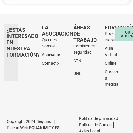
LA
ÁREAS
FORMACIÓ
¿ESTÁS
QUI
ASOCIACIÓN
DE
Próximos
INTERESADO
ASOCI
TRABAJO
Quienes
cursos
EN
Somos
Comisiones
NUESTRA
Aula
seguridad
FORMACIÓN?
Asociados
Virtual
CTN
Contacto
Online
-
Cursos
UNE
a
medida
Política de privacidad
Copyright 2024 Bequinor |
Política de Cookies
Diseño Web
EQUANIMITY.ES
Aviso Legal