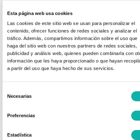
Esta página web usa cookies
Las cookies de este sitio web se usan para personalizar el
contenido, ofrecer funciones de redes sociales y analizar el
tráfico. Además, compartimos información sobre el uso que
haga del sitio web con nuestros partners de redes sociales,
publicidad y análisis web, quienes pueden combinarla con ot
USO DE MATERIALES PLÁSTICOS EN
información que les haya proporcionado o que hayan recopil
EL MARCO DEL RAPQ
a partir del uso que haya hecho de sus servicios.
General
/ Publicado el
16 marzo, 2021
El cumplimiento de la ITC-MIE APQ 6 en equipos de materiales
plásticos es difícil de justificar por la escasa literatura
Selección
disponible en este campo. Por este motivo, la selección de
Necesarias
de
resinas, fibra de vidrio y termoplásticos debe hacerse con la...
consentimiento
Leer más >>
Preferencias
Estadística