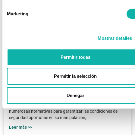
Marketing
Mostrar detalles
Permitir todas
GEL HIDROALCOHÓLICO: REQUISITOS,
IMPORTANCIA Y AUGE EN LA
Permitir la selección
PANDEMIA
General
/ Publicado el
11 enero, 2021
El gel hidroalcohólico, producto químico que más auge ha
Denegar
experimentado durante la pandemia por la COVID-19, es un
producto químico peligroso y, como tal, tiene que cumplir con
numerosas normativas para garantizar las condiciones de
seguridad oportunas en su manipulación,...
Leer más >>