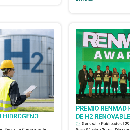
PREMIO RENMAD H
N HIDRÓGENO
DE H2 RENOVABLE
General
/ Publicado el
29
 Sevilla La Consejería de
Rosa Sánchez Torres, Direct