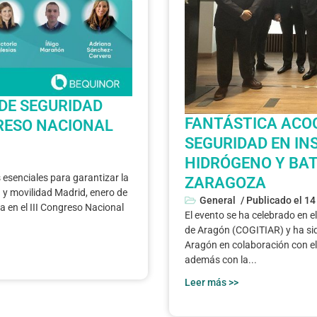
DE SEGURIDAD
FANTÁSTICA ACOG
GRESO NACIONAL
SEGURIDAD EN IN
HIDRÓGENO Y BATE
 esenciales para garantizar la
ZARAGOZA
 y movilidad Madrid, enero de
General
/ Publicado el
14
 en el III Congreso Nacional
El evento se ha celebrado en el
de Aragón (COGITIAR) y ha si
Aragón en colaboración con 
además con la...
Leer más >>