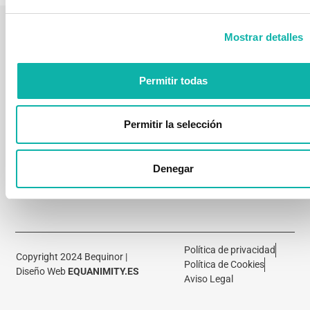
LA
ÁREAS
FORMACIÓ
Mostrar detalles
¿ESTÁS
QUI
ASOCIACIÓN
DE
Próximos
INTERESADO
ASOCI
TRABAJO
Quienes
cursos
EN
Permitir todas
Somos
Comisiones
NUESTRA
Aula
seguridad
FORMACIÓN?
Asociados
Virtual
CTN
Contacto
Online
Permitir la selección
-
Cursos
UNE
a
Denegar
medida
Política de privacidad
Copyright 2024 Bequinor |
Política de Cookies
Diseño Web
EQUANIMITY.ES
Aviso Legal