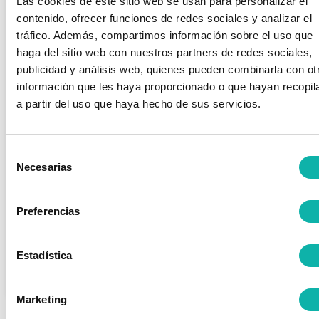
Las cookies de este sitio web se usan para personalizar el
contenido, ofrecer funciones de redes sociales y analizar el
tráfico. Además, compartimos información sobre el uso que
haga del sitio web con nuestros partners de redes sociales,
publicidad y análisis web, quienes pueden combinarla con ot
información que les haya proporcionado o que hayan recopil
BEQUINOR CONGREGA A MÁS DE 200
a partir del uso que haya hecho de sus servicios.
PROFESIONALES EN SU ASAMBLEA
GENERAL Y JORNADA DE SEGURIDAD
Selección
2026
Necesarias
de
General
/ Publicado el
29 abril, 2026
consentimiento
El encuentro, celebrado en el Auditorio de la Torre Moeve,
reunió a industria, asociaciones y Administraciones para
Preferencias
compartir avances normativos y trabajos técnicos orientados
a integrar las mejores prácticas de seguridad en las
instalaciones industriales. Madrid, 28 de abril de...
Estadística
Leer más >>
Marketing