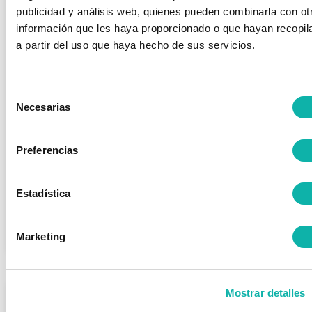
publicidad y análisis web, quienes pueden combinarla con ot
información que les haya proporcionado o que hayan recopil
a partir del uso que haya hecho de sus servicios.
Selección
JORNADA SOBRE SEGURIDAD EN
Necesarias
de
HIDRÓGENO
consentimiento
General
/ Publicado el
12 marzo, 2024
Jornada sobre Seguridad en Hidrógeno 21 de mayo en Sevilla
Preferencias
La Consejería de Industria, Energía y Minas de la Junta de
Andalucía, en colaboración con el Ministerio de Industria y
Turismo, el Clúster Andaluz del Hidrógeno y BEQUINOR,
Estadística
organiza esta...
Leer más >>
Marketing
Mostrar detalles