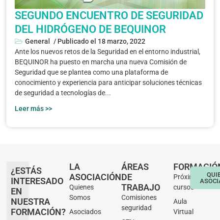
SEGUNDO ENCUENTRO DE SEGURIDAD
DEL HIDRÓGENO DE BEQUINOR
General
/ Publicado el
18 marzo, 2022
Ante los nuevos retos de la Seguridad en el entorno industrial,
BEQUINOR ha puesto en marcha una nueva Comisión de
Seguridad que se plantea como una plataforma de
conocimiento y experiencia para anticipar soluciones técnicas
de seguridad a tecnologías de...
Leer más >>
LA
ÁREAS
FORMACIÓ
¿ESTÁS
QUI
ASOCIACIÓN
DE
Próximos
INTERESADO
ASOCI
TRABAJO
Quienes
cursos
EN
Somos
Comisiones
NUESTRA
Aula
seguridad
FORMACIÓN?
Asociados
Virtual