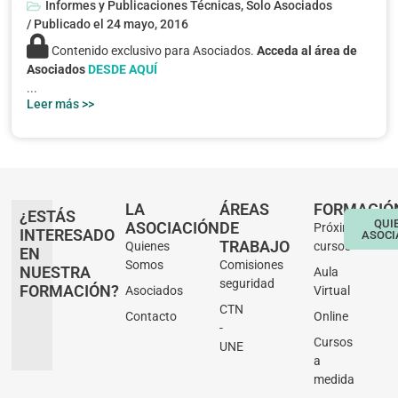
Informes y Publicaciones Técnicas
,
Solo Asociados
/ Publicado el
24 mayo, 2016
Contenido exclusivo para Asociados.
Acceda al área de
Asociados
DESDE AQUÍ
...
Leer más >>
LA
ÁREAS
FORMACIÓ
¿ESTÁS
QUI
ASOCIACIÓN
DE
Próximos
INTERESADO
ASOCI
TRABAJO
Quienes
cursos
EN
Somos
Comisiones
NUESTRA
Aula
seguridad
FORMACIÓN?
Asociados
Virtual
CTN
Contacto
Online
-
Cursos
UNE
a
medida