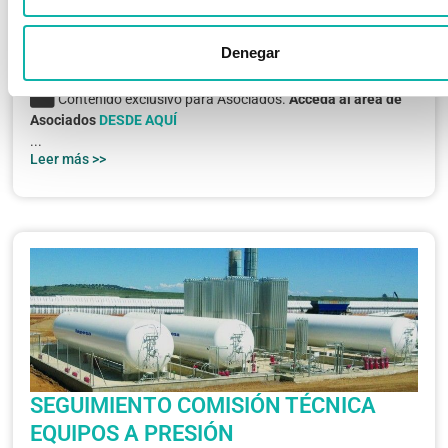
PELIGROSAS ABRIL 2016
Solo Asociados
,
Transporte Mercancías Peligrosas
Denegar
/ Publicado el
24 mayo, 2016
Contenido exclusivo para Asociados.
Acceda al área de
Asociados
DESDE AQUÍ
...
Leer más >>
SEGUIMIENTO COMISIÓN TÉCNICA
EQUIPOS A PRESIÓN