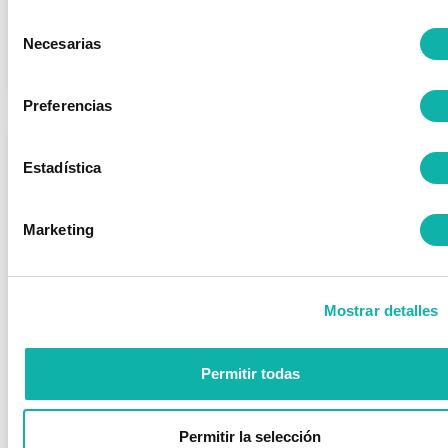
Asociados
DESDE AQUÍ
Selección
...
Necesarias
de
Leer más >>
consentimiento
Preferencias
Estadística
Marketing
Mostrar detalles
Permitir todas
SEGUIMIENTO COMISIÓN TÉCNICA
Permitir la selección
TRANSPORTE MERCANCÍAS