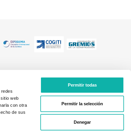
FORMACIÓN
Permitir todas
QUIERO
Próximas formaciones
ASOCIARME
e redes
 sitio web
Cursos online
Permitir la selección
arla con otra
Cursos a medida
 hecho de sus
Seguridad Industrial
Denegar