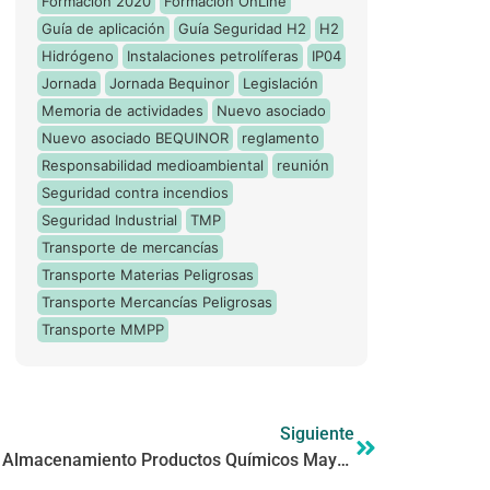
Formación 2020
Formación OnLine
Guía de aplicación
Guía Seguridad H2
H2
Hidrógeno
Instalaciones petrolíferas
IP04
Jornada
Jornada Bequinor
Legislación
Memoria de actividades
Nuevo asociado
Nuevo asociado BEQUINOR
reglamento
Responsabilidad medioambiental
reunión
Seguridad contra incendios
Seguridad Industrial
TMP
Transporte de mercancías
Transporte Materias Peligrosas
Transporte Mercancías Peligrosas
Transporte MMPP
Siguiente
Seguimiento Comisión Técnica Almacenamiento Productos Químicos Mayo 2016