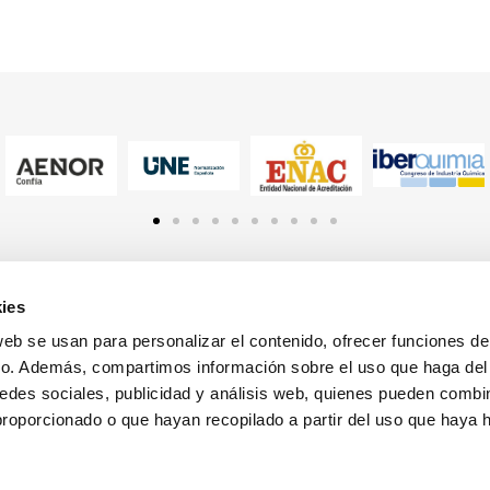
ies
LA ASOCIACIÓN
ÁREAS DE TRABAJO
Quienes Somos
Comisiones
web se usan para personalizar el contenido, ofrecer funciones d
fico. Además, compartimos información sobre el uso que haga del
Qué hacemos
Comités
edes sociales, publicidad y análisis web, quienes pueden combin
Asociados
proporcionado o que hayan recopilado a partir del uso que haya