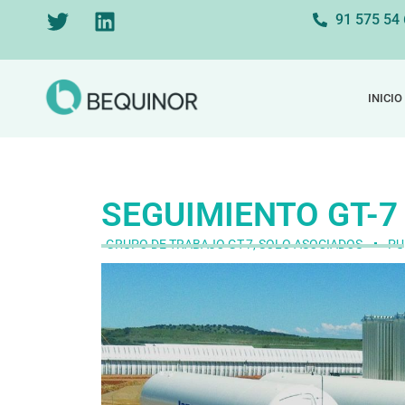
91 575 54
INICIO
SEGUIMIENTO GT-7
GRUPO DE TRABAJO GT-7
,
SOLO ASOCIADOS
PU