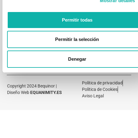
Mostrar detalles
TRABAJO
Quienes
cursos
EN
Somos
Comisiones
NUESTRA
Aula
seguridad
FORMACIÓN?
Asociados
Virtual
Permitir todas
CTN
Contacto
Online
-
Cursos
UNE
Permitir la selección
a
medida
Denegar
Política de privacidad
Copyright 2024 Bequinor |
Política de Cookies
Diseño Web
EQUANIMITY.ES
Aviso Legal