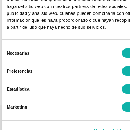
haga del sitio web con nuestros partners de redes sociales,
publicidad y análisis web, quienes pueden combinarla con ot
información que les haya proporcionado o que hayan recopil
NUEVOS CURSOS BEQUINOR ONLINE,
a partir del uso que haya hecho de sus servicios.
QUE SE INCORPORAN AL CATÁLOGO
DE FORMACIÓN 2020
General
/ Publicado el
29 noviembre, 2019
Selección
El Programa de Formación Empresas Online, de BEQUINOR,
Necesarias
de
ofrece la posibilidad de integrar cualquier curso de su catálogo
consentimiento
online dentro de los planes de formación de la empresa. La
actualización y mejora de la propuesta formativa añadiendo
Preferencias
nuevos cursos es...
Leer más >>
Estadística
Marketing
LA
ÁREAS
FORMACIÓ
¿ESTÁS
QUI
ASOCIACIÓN
DE
Próximos
INTERESADO
ASOCI