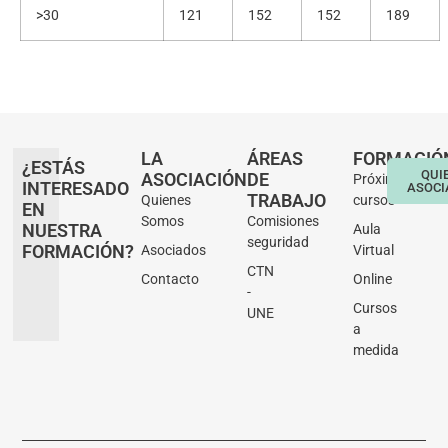
>30
121
152
152
189
LA
ÁREAS
FORMACIÓ
¿ESTÁS
QUI
ASOCIACIÓN
DE
Próximos
INTERESADO
ASOCI
TRABAJO
Quienes
cursos
EN
Somos
Comisiones
NUESTRA
Aula
seguridad
FORMACIÓN?
Asociados
Virtual
CTN
Contacto
Online
-
Cursos
UNE
a
medida