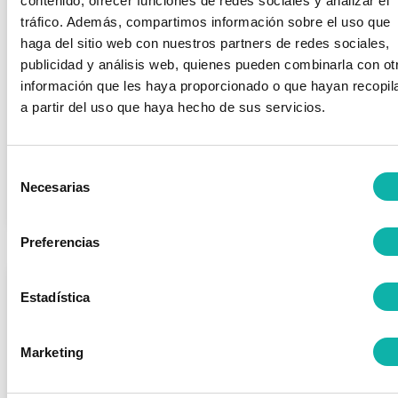
contenido, ofrecer funciones de redes sociales y analizar el
REUNIÓN 5/2020 DE LA COMISIÓN DE
tráfico. Además, compartimos información sobre el uso que
ALMACENAMIENTO DE PRODUCTOS
haga del sitio web con nuestros partners de redes sociales,
QUÍMICOS DE BEQUINOR
publicidad y análisis web, quienes pueden combinarla con ot
General
/ Publicado el
13 octubre, 2020
información que les haya proporcionado o que hayan recopil
El 1 de octubre nueva reunión de la Comisión APQ de
a partir del uso que haya hecho de sus servicios.
BEQUINOR con una altísima participación. Este gran equipo de
profesionales comienza a trabajar en la definición de
propuestas que den respuesta a las dificultades en la
Selección
aplicación del RAPQ...
Necesarias
de
Leer más >>
consentimiento
Preferencias
Estadística
Marketing