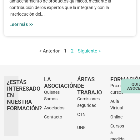
almacenamiento de productos químicos, mediante la
contribución de los expertos que la integran y con la
interlocución del...
Leer más >>
« Anterior
1
2
Siguiente »
LA
ÁREAS
FORMACIÓ
¿ESTÁS
QUI
ASOCIACIÓN
DE
Próximos
INTERESADO
ASOCI
TRABAJO
Quienes
cursos
EN
Somos
Comisiones
NUESTRA
Aula
seguridad
FORMACIÓN?
Asociados
Virtual
CTN
Contacto
Online
-
Cursos
UNE
a
medida