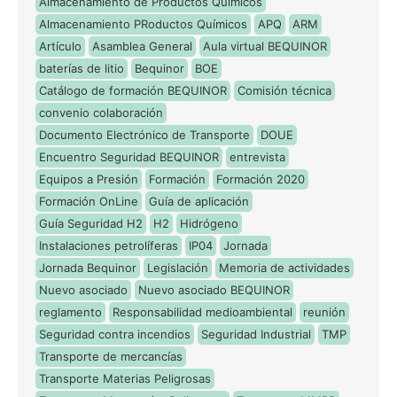
Almacenamiento de Productos Químicos
Almacenamiento PRoductos Químicos
APQ
ARM
Artículo
Asamblea General
Aula virtual BEQUINOR
baterías de litio
Bequinor
BOE
Catálogo de formación BEQUINOR
Comisión técnica
convenio colaboración
Documento Electrónico de Transporte
DOUE
Encuentro Seguridad BEQUINOR
entrevista
Equipos a Presión
Formación
Formación 2020
Formación OnLine
Guía de aplicación
Guía Seguridad H2
H2
Hidrógeno
Instalaciones petrolíferas
IP04
Jornada
Jornada Bequinor
Legislación
Memoria de actividades
Nuevo asociado
Nuevo asociado BEQUINOR
reglamento
Responsabilidad medioambiental
reunión
Seguridad contra incendios
Seguridad Industrial
TMP
Transporte de mercancías
Transporte Materias Peligrosas