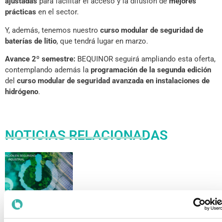
ajustadas
para facilitar el acceso y la difusión de
mejores
prácticas
en el sector.
Y, además, tenemos nuestro
curso modular de seguridad de
baterías de litio
, que tendrá lugar en marzo.
Avance 2º semestre:
BEQUINOR seguirá ampliando esta oferta,
contemplando además la
programación de la segunda edición
del
curso modular de seguridad avanzada en instalaciones de
hidrógeno
.
NOTICIAS RELACIONADAS
BEQUINOR Impulsa Una Nueva Campaña De Formación En
Seguridad Industrial Aplicada A La Transición Energética