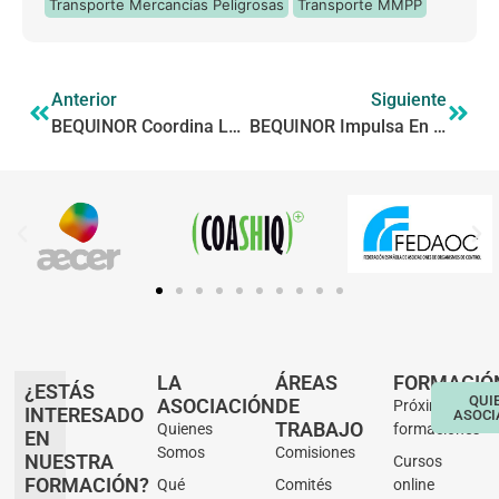
Transporte Mercancías Peligrosas
Transporte MMPP
Anterior
Siguiente
BEQUINOR Coordina La Mesa De Seguridad Del Hidrógeno En El III Congreso Nacional Del Hidrógeno Verde
BEQUINOR Impulsa En SICUR El Diálogo Técnico Sobre Seguridad En Almacenamiento Químico, Hidrógeno Y BESS
LA
ÁREAS
FORMACIÓ
¿ESTÁS
QUI
ASOCIACIÓN
DE
Próximas
INTERESADO
ASOCI
TRABAJO
Quienes
formaciones
EN
Somos
Comisiones
NUESTRA
Cursos
FORMACIÓN?
Qué
Comités
online