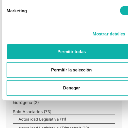
29 ABRIL, 2026
Marketing
Compartir:
Mostrar detalles
CATEGORÍAS
Permitir todas
Categorías
Consultas IP 04
(6)
Permitir la selección
Consultas RAPQ
(6)
Eficiencia Energética
(1)
Denegar
General
(351)
hidrógeno
(2)
Solo Asociados
(73)
Actualidad Legislativa
(11)
Actualidad Legislativa (Trimestral)
(19)