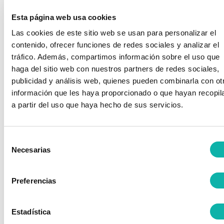
23 JULIO, 2026
Esta página web usa cookies
Las cookies de este sitio web se usan para personalizar el
contenido, ofrecer funciones de redes sociales y analizar el
tráfico. Además, compartimos información sobre el uso que
haga del sitio web con nuestros partners de redes sociales,
publicidad y análisis web, quienes pueden combinarla con ot
información que les haya proporcionado o que hayan recopil
BEQUINOR Reúne En La Torre Moeve A Industria Y
Administraciones En Su Encuentro Anual De Seguridad Y
a partir del uso que haya hecho de sus servicios.
Sostenibilidad De La Industria
25 MARZO, 2026
Selección
Necesarias
de
consentimiento
Preferencias
BEQUINOR Congrega A Más De 200 Profesionales En Su
Estadística
Asamblea General Y Jornada De Seguridad 2026