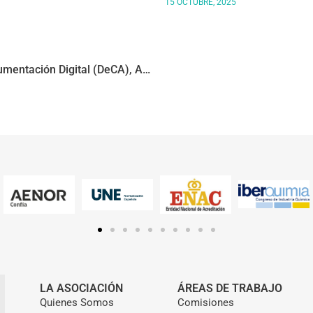
15 OCTUBRE, 2025
BEQUINOR Organiza Una Jornada Sobre Documentación Digital (DeCA), ADR Y Nuevas Aplicaciones, Y Contará Con Expertos Del Ministerio De Transportes Y Movilidad Sostenible.
LA ASOCIACIÓN
ÁREAS DE TRABAJO
Quienes Somos
Comisiones