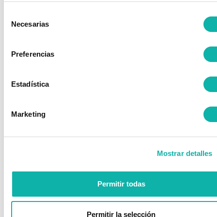
Etiquetas
Selección
Actividades formativas Bequinor
ADR
Necesarias
de
Almacenamiento de Productos Químicos
consentimiento
Almacenamiento PRoductos Químicos
APQ
ARM
Preferencias
Artículo
Asamblea General
Aula virtual BEQUINOR
baterías de litio
Bequinor
BOE
Catálogo de formación BEQUINOR
Comisión técnica
Estadística
convenio colaboración
Documento Electrónico de Transporte
DOUE
Marketing
Encuentro Seguridad BEQUINOR
entrevista
Equipos a Presión
Formación
Formación 2020
Formación OnLine
Guía de aplicación
Mostrar detalles
Guía Seguridad H2
H2
Hidrógeno
Instalaciones petrolíferas
IP04
Jornada
Jornada Bequinor
Legislación
Memoria de actividades
Permitir todas
Nuevo asociado
Nuevo asociado BEQUINOR
reglamento
Responsabilidad medioambiental
reunión
Permitir la selección
Seguridad contra incendios
Seguridad Industrial
TMP