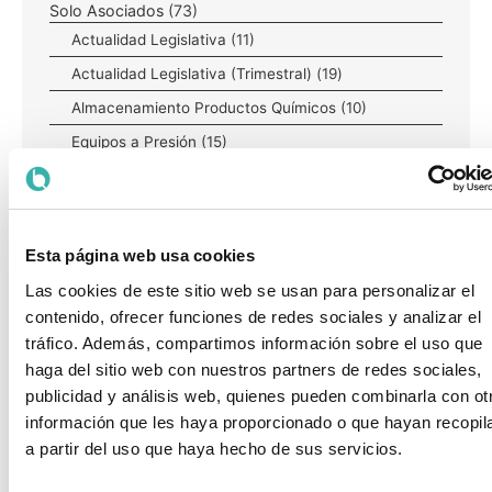
Solo Asociados
(73)
Actualidad Legislativa
(11)
Actualidad Legislativa (Trimestral)
(19)
Almacenamiento Productos Químicos
(10)
Equipos a Presión
(15)
Grupo de Trabajo GT-0
(1)
Grupo de Trabajo GT-3
(3)
Grupo de Trabajo GT-6
(1)
Esta página web usa cookies
Grupo de Trabajo GT-7
(5)
Las cookies de este sitio web se usan para personalizar el
Informes Periódicos de Actividad
(6)
contenido, ofrecer funciones de redes sociales y analizar el
Informes y Publicaciones Técnicas
(5)
tráfico. Además, compartimos información sobre el uso que
haga del sitio web con nuestros partners de redes sociales,
Instalaciones Petrolíferas
(2)
publicidad y análisis web, quienes pueden combinarla con ot
Transporte Mercancías Peligrosas
(8)
información que les haya proporcionado o que hayan recopil
a partir del uso que haya hecho de sus servicios.